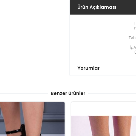
Ürün Açıklaması
T
P
Tab
İç 
Yorumlar
Benzer Ürünler