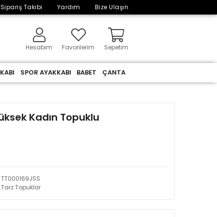
Sipariş Takibi
Yardım
Bize Ulaşın
Hesabım
Favorilerim
Sepetim
KABI
SPOR AYAKKABI
BABET
ÇANTA
Yüksek Kadın Topuklu
TT000169JSS
Tarz Topuklar