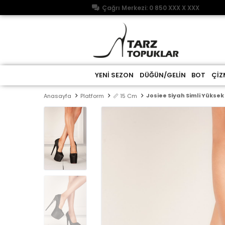
Çağrı Merkezi: 0 850 XXX X XXX
YENİ SEZON
DÜĞÜN/GELİN
BOT
ÇİZ
Josiee Siyah Simli Yükse
Anasayfa
Platform
📏 15 Cm