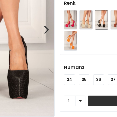
Renk
Numara
34
35
36
37