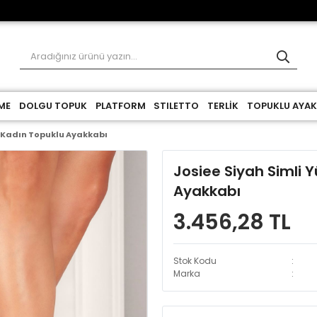
ME
DOLGU TOPUK
PLATFORM
STILETTO
TERLİK
TOPUKLU AYAK
k Kadın Topuklu Ayakkabı
Josiee Siyah Simli 
Ayakkabı
3.456,28 TL
Stok Kodu
Marka