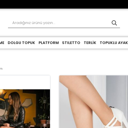
ME
DOLGU TOPUK
PLATFORM
STILETTO
TERLİK
TOPUKLU AYAK
rm