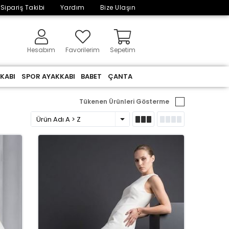
Sipariş Takibi
Yardım
Bize Ulaşın
Hesabım
Favorilerim
Sepetim
KABI
SPOR AYAKKABI
BABET
ÇANTA
Tükenen Ürünleri Gösterme