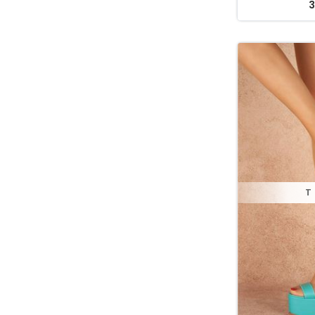
Kırmızı Rugan
3
Kırmızı Saten
Kırmızı Süet
Lacivert
leopar
Lila saten
Mavi
Mavi Kot
Nude
T
Nude Cilt
Nude Rugan
Pembe
PEMBE
Sarı
Sax Süet