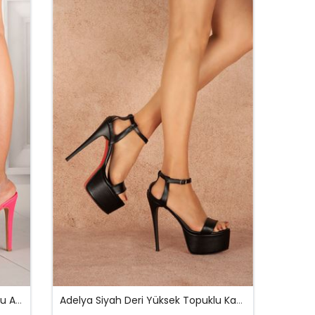
Pele Fuşya- Şeffaf Yüksek Topuklu Ayakkabı
Adelya Siyah Deri Yüksek Topuklu Kadın Ayakkabı