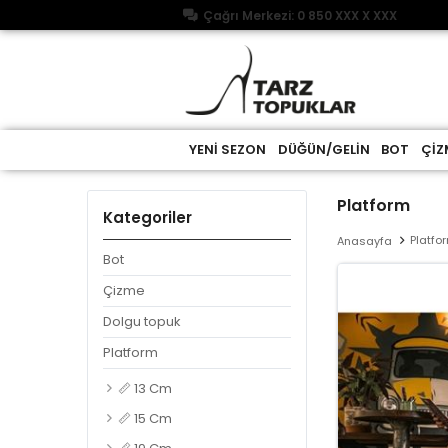
Çağrı Merkezi: 0 850 XXX X XXX
YENİ SEZON
DÜĞÜN/GELİN
BOT
ÇİZ
Platform
Kategoriler
Platfo
Anasayfa
Bot
Çizme
Dolgu topuk
Platform
📏 13 Cm
📏 15 Cm