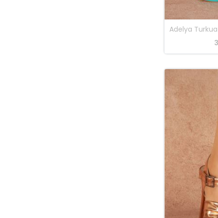
sedef
Siyah
siyah cilt
3
Siyah Cilt
Siyah Rugan
Siyah Rugan Lepoar
Siyah Saten
siyah süet
Siyah Süet
taba
Taba
Ten
Ten Rugan
Ten Süet
Turuncu