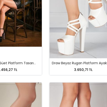
Cherish Siyah Süet Platform Tasarım Cam Kırığı Detaylı Kadın Ayakkabı
.456,27 TL
3.650,71 TL