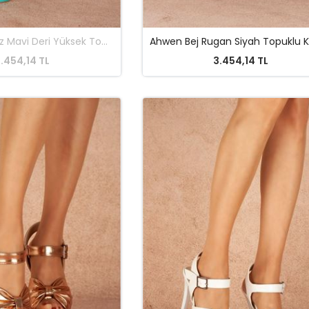
Adelya Turkuaz Mavi Deri Yüksek Topuklu Kadın Ayakkabı
.454,14 TL
3.454,14 TL