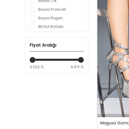
Beyaz Cilt
Beyaz Krokodil
Beyaz Rugan
BEYAZ RUGAN
Bordo
Fuşya Rugan
Fiyat Aralığı
gold
Gold
3.022 TL
6.871 TL
Gri
Gümüş
Gümüş Ayna
Haki Yeşil
Kahverengi
Kırmızı
Kırmızı Cilt