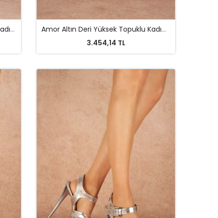
Ahwen Bej Rugan Siyah Topuklu Kadın Ayakkabı
Amor Altın Deri Yüksek Topuklu Kadın Ayakkabı
3.454,14 TL