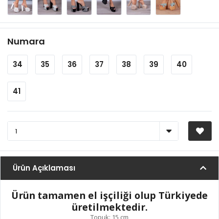
Numara
34
35
36
37
38
39
40
41
Ürün Açıklaması
Ürün tamamen el işçiliği olup Türkiyede
üretilmektedir.
Topuk: 15 cm