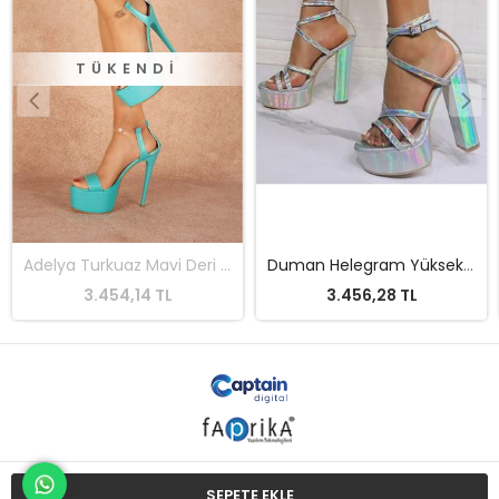
Adelya Turkuaz Mavi Deri Yüksek Topuklu Kadın Ayakkabı
Duman Helegram Yüksek Kadın Topuklu Ayakkabı
3.456,28 TL
3.849,04 TL
SEPETE EKLE