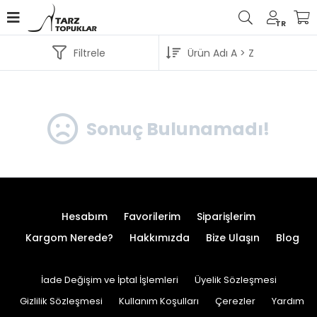
TR
Filtrele
Sonuç Bulunamadı!
Hesabım
Favorilerim
Siparişlerim
Kargom Nerede?
Hakkımızda
Bize Ulaşın
Blog
İade Değişim ve İptal İşlemleri
Üyelik Sözleşmesi
Gizlilik Sözleşmesi
Kullanım Koşulları
Çerezler
Yardım