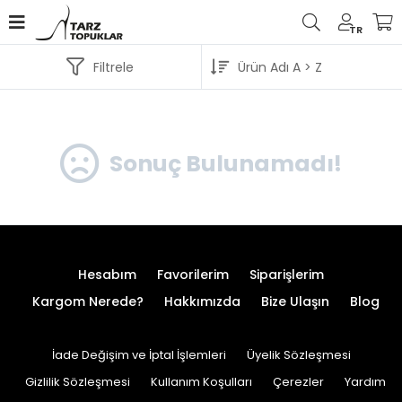
TR
Filtrele
Sonuç Bulunamadı!
Hesabım
Favorilerim
Siparişlerim
Kargom Nerede?
Hakkımızda
Bize Ulaşın
Blog
İade Değişim ve İptal İşlemleri
Üyelik Sözleşmesi
Gizlilik Sözleşmesi
Kullanım Koşulları
Çerezler
Yardım