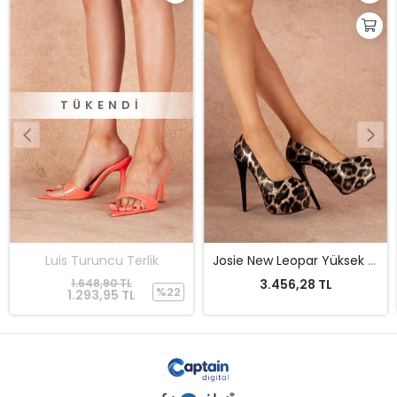
Josie New Leopar Yüksek Kadın Topuklu Ayakkabı 19 Cm
Auriss Fuşya Rugan Kadın Çift Platform Özel Tasarım Ayakkabı
3.456,28 TL
4.298,18 TL