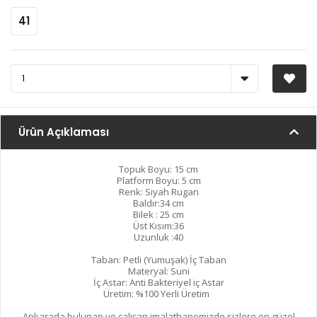
41
Ürün Açıklaması
Topuk Boyu: 15 cm
Platform Boyu: 5 cm
Renk: Siyah Rugan
Baldır:34 cm
Bilek : 25 cm
Üst Kısım:36
Uzunluk :40
Taban: Petli (Yumuşak) İç Taban
Materyal: Suni
İç Astar: Anti Bakteriyel iç Astar
Üretim: %100 Yerli Üretim
Ankarada bulunan ve çalışan imalathanemizde sizlere en güzel