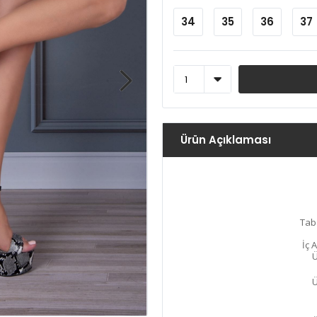
34
35
36
37
Ürün Açıklaması
Tab
İç 
Ü
Ü