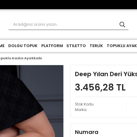
ME
DOLGU TOPUK
PLATFORM
STILETTO
TERLİK
TOPUKLU AYAK
Topuklu Kadın Ayakkabı
Deep Yılan Deri Yü
3.456,28 TL
Stok Kodu
Marka
Numara