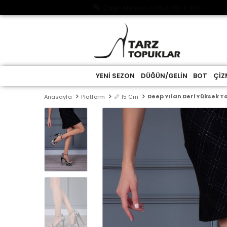
Çağrı Merkezi: 0 850 XXX X XXX
YENİ SEZON
DÜĞÜN/GELİN
BOT
ÇİZ
Deep Yılan Deri Yüksek 
Anasayfa
Platform
📏 15 Cm