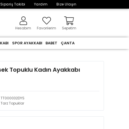
Sipariş Takibi
Yardım
Bize Ulaşın
Hesabım
Favorilerim
Sepetim
KABI
SPOR AYAKKABI
BABET
ÇANTA
ksek Topuklu Kadın Ayakkabı
TT000032DYS
Tarz Topuklar