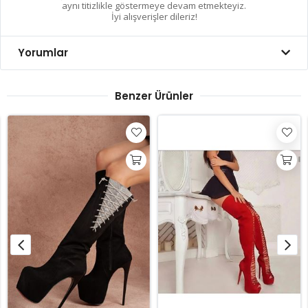
aynı titizlikle göstermeye devam etmekteyiz.
İyi alışverişler dileriz!
Yorumlar
Benzer Ürünler