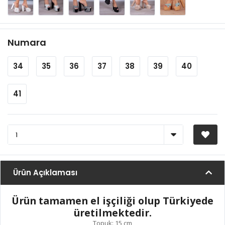
Numara
34
35
36
37
38
39
40
41
Ürün Açıklaması
Ürün tamamen el işçiliği olup Türkiyede
üretilmektedir.
Topuk: 15 cm