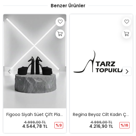
Benzer Ürünler
Figooo Siyah Süet Çift Platformlu Kalın Topuklu Kadın Ayakkabı / Bilekten Bağlamalı Küt Burun
Regina Beyaz Cilt Kadın Çift Platform Özel Tasarım Topuklu Ayakkabı
4.999,00 TL
4.999,00 TL
%9
%16
4.544,78 TL
4.216,90 TL