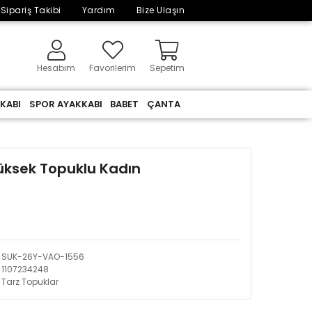
Sipariş Takibi
Yardım
Bize Ulaşın
Hesabım
Favorilerim
Sepetim
KABI
SPOR AYAKKABI
BABET
ÇANTA
üksek Topuklu Kadın
SUK-26Y-VAO-1556
1107234248
Tarz Topuklar