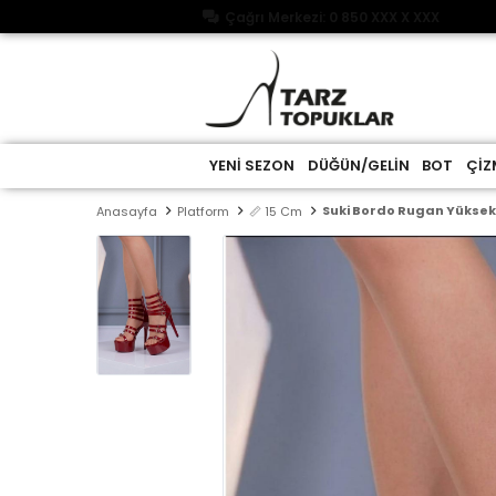
Çağrı Merkezi: 0 850 XXX X XXX
YENİ SEZON
DÜĞÜN/GELİN
BOT
ÇİZ
Suki Bordo Rugan Yüksek
Anasayfa
Platform
📏 15 Cm