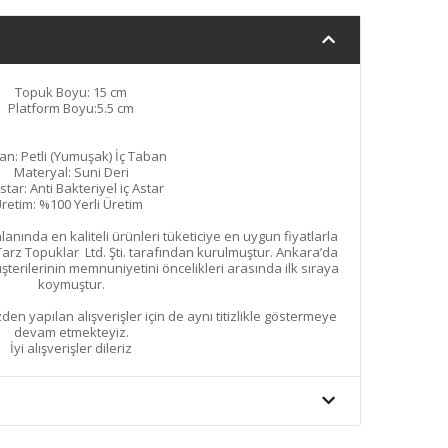
Topuk Boyu: 15 cm
Platform Boyu:5.5 cm
an: Petli (Yumuşak) İç Taban
Materyal: Suni Deri
Astar: Anti Bakteriyel iç Astar
retim: %100 Yerli Üretim
nında en kaliteli ürünleri tüketiciye en uygun fiyatlarla
arz Topuklar Ltd. Şti. tarafından kurulmuştur. Ankara’da
erilerinin memnuniyetini öncelikleri arasında ilk sıraya
koymuştur.
den yapılan alışverişler için de aynı titizlikle göstermeye
devam etmekteyiz.
İyi alışverişler dileriz