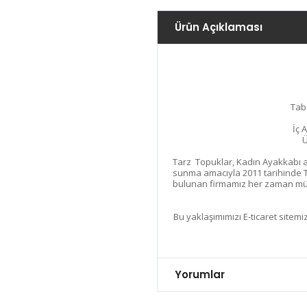
Ürün Açıklaması
Tab
İç 
Ü
Tarz Topuklar, Kadın Ayakkabı ala
sunma amacıyla 2011 tarihinde T
bulunan firmamız her zaman müşt
Bu yaklaşımımızı E-ticaret sitemiz
Yorumlar