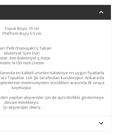
Topuk Boyu: 15 cm
Platform Boyu:5.5 cm
an: Petli (Yumuşak) İç Taban
Materyal: Suni Deri
Astar: Anti Bakteriyel iç Astar
retim: %100 Yerli Üretim
nında en kaliteli ürünleri tüketiciye en uygun fiyatlarla
arz Topuklar Ltd. Şti. tarafından kurulmuştur. Ankara’da
erilerinin memnuniyetini öncelikleri arasında ilk sıraya
koymuştur.
den yapılan alışverişler için de aynı titizlikle göstermeye
devam etmekteyiz.
İyi alışverişler dileriz