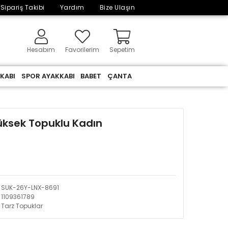
Sipariş Takibi
Yardım
Bize Ulaşın
Hesabım
Favorilerim
Sepetim
KABI
SPOR AYAKKABI
BABET
ÇANTA
üksek Topuklu Kadın
SUK-26Y-LNX-8691
1109361789
Tarz Topuklar