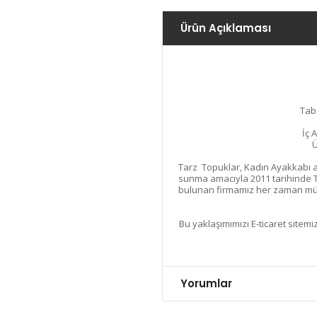
Ürün Açıklaması
Tab
İç 
Ü
Tarz Topuklar, Kadın Ayakkabı ala
sunma amacıyla 2011 tarihinde T
bulunan firmamız her zaman müşt
Bu yaklaşımımızı E-ticaret sitemiz
Yorumlar