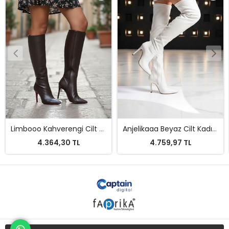
Anjelikaaa Beyaz Cilt Kadın Yarım Fermuar Diz Üstü Streç Çizme
Şıpıdık Zebra Topuklu Kadın Ayakkabı
4.759,97 TL
4.750,25 TL