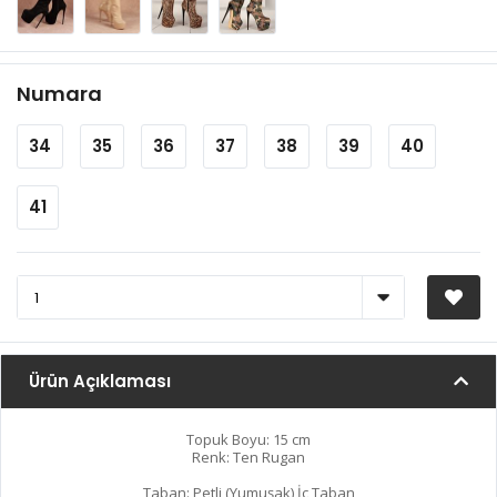
Numara
34
35
36
37
38
39
40
41
Ürün Açıklaması
Topuk Boyu: 15 cm
Renk: Ten Rugan
Taban: Petli (Yumuşak) İç Taban