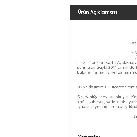
Ürün Açıklaması
Tab
İç 
Ü
Tarz Topuklar, Kadın Ayakkabı ala
sunma amacıyla 2011 tarihinde T
bulunan firmamız her zaman müşt
Bu yaklaşımımızı E-ticaret sitemiz
Sıradanlığa meydan okuyun. Kend
cm’lik şaheser, sadece bir ayakk
yapısı sayesinde hem baş döndü
​S