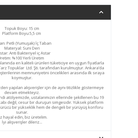
Topuk Boyu: 15 cm
Platform Boyu:5,5 cm
an: Petli (Yumuşak) İç Taban
Materyal: Suni Deri
Astar: Anti Bakteriyel iç Astar
retim: %100 Yerli Üretim
nında en kaliteli ürünleri tüketiciye en uygun fiyatlarla
arz Topuklar Ltd. Şti. tarafından kurulmuştur. Ankara’da
erilerinin memnuniyetini öncelikleri arasında ilk sıraya
koymuştur.
den yapılan alışverişler için de aynı titizlikle göstermeye
devam etmekteyiz.
i atölyemizde, ustalarımızın ellerinde şekillenen bu 19
abı değil, cesur bir duruşun simgesidir. Yüksek platform
rücü bir yükseklik hem de dengeli bir yürüyüş konforu
sunar.
iz hayal edin, biz üretelim.
İyi alışverişler dileriz...