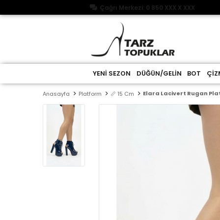
Çağrı Merkezi: 0 850 XXX X XXX
YENİ SEZON
DÜĞÜN/GELİN
BOT
ÇİZ
Elara Lacivert Rugan Pl
Anasayfa
Platform
📏 15 Cm