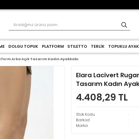
ME
DOLGU TOPUK
PLATFORM
STILETTO
TERLİK
TOPUKLU AYAK
atform Arka Açık Tasarım Kadın Ayakkabı
Elara Lacivert Ruga
Tasarım Kadın Aya
4.408,29 TL
Stok Kodu
Barkod
Marka