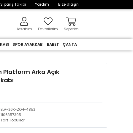
Sipariş Takibi
Yardım
Bize Ulaşın
Hesabım
Favorilerim
Sepetim
KABI
SPOR AYAKKABI
BABET
ÇANTA
n Platform Arka Açık
kkabı
ELA-26K-ZQH-4852
1106357395
Tarz Topuklar