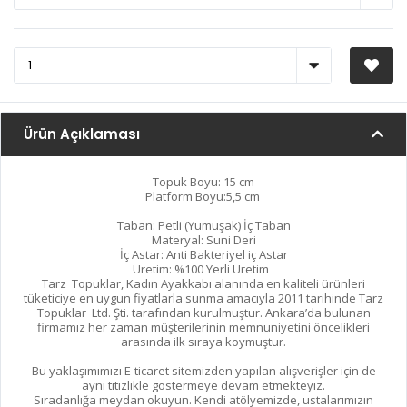
Ürün Açıklaması
Topuk Boyu: 15 cm
Platform Boyu:5,5 cm
Taban: Petli (Yumuşak) İç Taban
Materyal: Suni Deri
İç Astar: Anti Bakteriyel iç Astar
Üretim: %100 Yerli Üretim
Tarz Topuklar, Kadın Ayakkabı alanında en kaliteli ürünleri
tüketiciye en uygun fiyatlarla sunma amacıyla 2011 tarihinde Tarz
Topuklar Ltd. Şti. tarafından kurulmuştur. Ankara’da bulunan
firmamız her zaman müşterilerinin memnuniyetini öncelikleri
arasında ilk sıraya koymuştur.
Bu yaklaşımımızı E-ticaret sitemizden yapılan alışverişler için de
aynı titizlikle göstermeye devam etmekteyiz.
Sıradanlığa meydan okuyun. Kendi atölyemizde, ustalarımızın