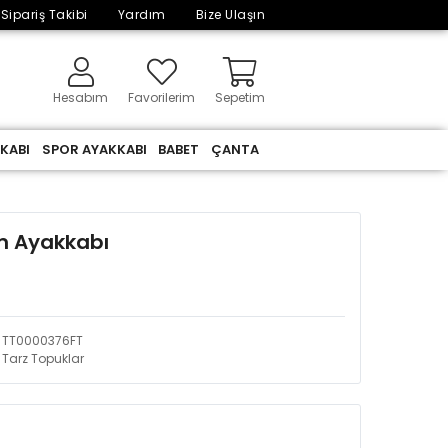
Sipariş Takibi
Yardım
Bize Ulaşın
Hesabım
Favorilerim
Sepetim
KABI
SPOR AYAKKABI
BABET
ÇANTA
m Ayakkabı
TT0000376FT
Tarz Topuklar