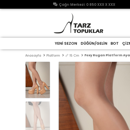
Çağrı Merkezi: 0 850 XXX X XXX
YENİ SEZON
DÜĞÜN/GELİN
BOT
ÇİZ
Foxy Rugan Platform Ay
Anasayfa
Platform
📏 15 Cm