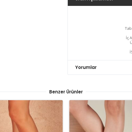
Tab
İç 
Ü
İ
Yorumlar
Benzer Ürünler