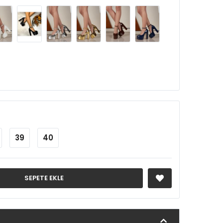
39
40
SEPETE EKLE