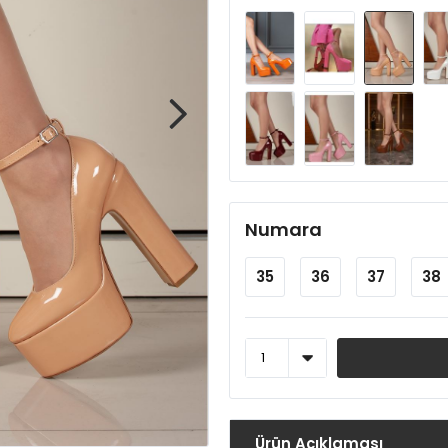
Numara
35
36
37
38
Ürün Açıklaması