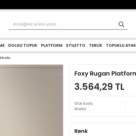
ME
DOLGU TOPUK
PLATFORM
STILETTO
TERLİK
TOPUKLU AYAK
akkabı
Foxy Rugan Platfor
3.564,29 TL
Stok Kodu
Marka
Renk