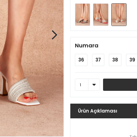
Numara
36
37
38
39
Ürün Açıklaması
Tab