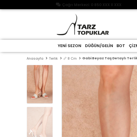
Çağrı Merkezi: 0 850 XXX X XXX
YENİ SEZON
DÜĞÜN/GELİN
BOT
ÇİZ
Gabi Beyaz Taş Detaylı Terli
Anasayfa
Terlik
📏 8 Cm