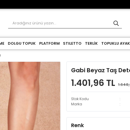
ME
DOLGU TOPUK
PLATFORM
STILETTO
TERLİK
TOPUKLU AYAK
k
Gabi Beyaz Taş Detay
1.401,96 TL
1.648,
Stok Kodu
Marka
Renk