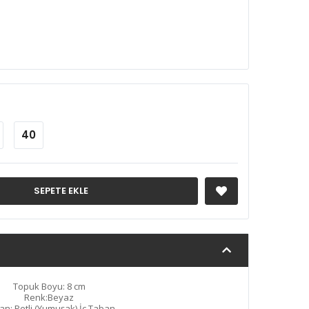
40
SEPETE EKLE
Topuk Boyu: 8 cm
Renk:Beyaz
an: Petli (Yumuşak) İç Taban