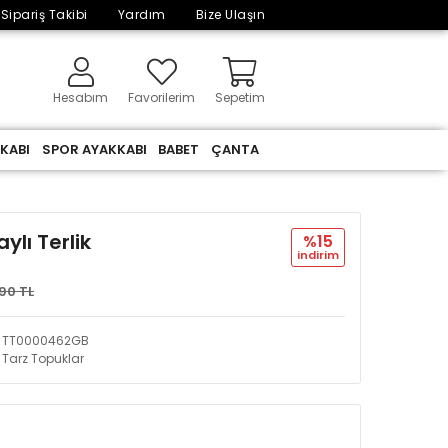
Sipariş Takibi
Yardım
Bize Ulaşın
Hesabım
Favorilerim
Sepetim
KABI
SPOR AYAKKABI
BABET
ÇANTA
lı Terlik
%15
i̇ndi̇ri̇m
90 TL
TT0000462GB
Tarz Topuklar