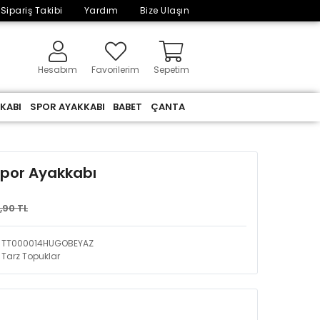
Sipariş Takibi
Yardım
Bize Ulaşın
Hesabım
Favorilerim
Sepetim
KABI
SPOR AYAKKABI
BABET
ÇANTA
Spor Ayakkabı
,90 TL
TT000014HUGOBEYAZ
Tarz Topuklar