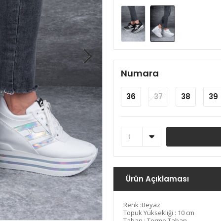
Numara
36
37
38
39
Ürün Açıklaması
Renk :Beyaz
Topuk Yüksekliği : 10 cm
Taban : Termo Taban