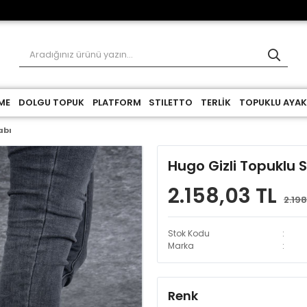
ME
DOLGU TOPUK
PLATFORM
STILETTO
TERLİK
TOPUKLU AYAK
abı
Hugo Gizli Topuklu 
2.158,03 TL
2.198
Stok Kodu
Marka
Renk