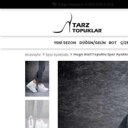
Çağrı Merkezi: 0 850 XXX X XXX
YENİ SEZON
DÜĞÜN/GELİN
BOT
ÇİZ
Hugo Gizli Topuklu Spor Ayakk
Anasayfa
Spor Ayakkabı