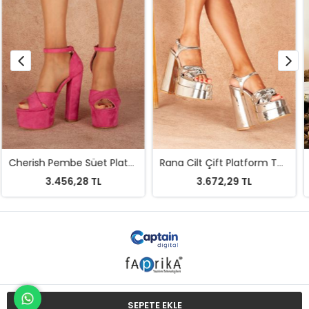
Rana Cilt Çift Platform Tasarım Kadın Ayakkabı
Figooo Beyaz Cilt Çift Platformlu Kalın Topuklu Kadın Ayakkabı / Bilekten Bağlamalı Küt Burun
3.672,29 TL
4.544,78 TL
SEPETE EKLE