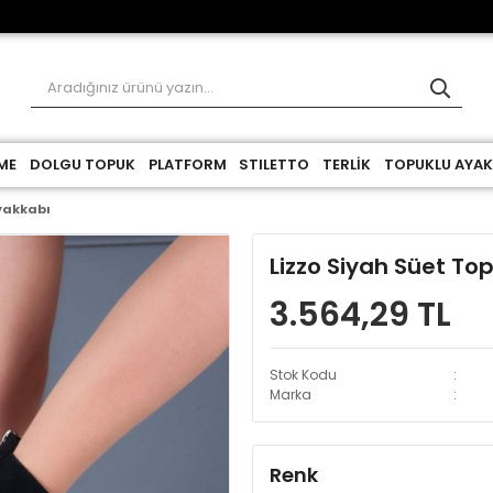
ME
DOLGU TOPUK
PLATFORM
STILETTO
TERLİK
TOPUKLU AYAK
Ayakkabı
Lizzo Siyah Süet To
3.564,29 TL
Stok Kodu
Marka
Renk