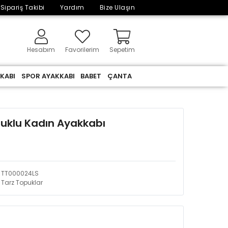
Sipariş Takibi
Yardım
Bize Ulaşın
Hesabım
Favorilerim
Sepetim
KABI
SPOR AYAKKABI
BABET
ÇANTA
puklu Kadın Ayakkabı
TT000024LS
Tarz Topuklar