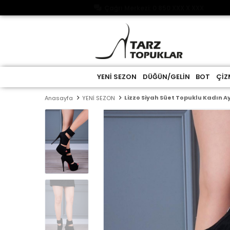
Çağrı Merkezi: 0 850 XXX X XXX
YENİ SEZON
DÜĞÜN/GELİN
BOT
ÇİZ
Lizzo Siyah Süet Topuklu Kadın 
Anasayfa
YENİ SEZON