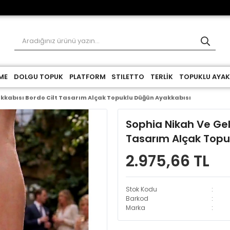
ME
DOLGU TOPUK
PLATFORM
STILETTO
TERLİK
TOPUKLU AYAK
yakkabısı Bordo Cilt Tasarım Alçak Topuklu Düğün Ayakkabısı
Sophia Nikah Ve Geli
Tasarım Alçak Topu
2.975,66 TL
Stok Kodu
Barkod
Marka