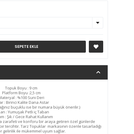
SEPETE EKLE
Topuk Boyu : 9 cm
Platform Boyu :2,5 cm
Materyal : %100 Suni Deri
ar : Birinci Kalite Dana Astar
yağınız buçuklu ise bir numara büyük önerilir.)
an : Yumuşak Petli iç Taban
ım : Şık / Gece Rahat Kullanım
a zarafeti ve konforu bir araya getiren özel günlerde
 bir tercihtir. Tarz Topuklar markasının özenle tasarladığı
r gelinlik ile mükemmel uyum sağlar.