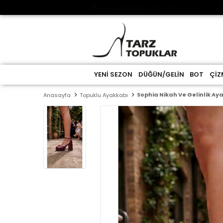
Çağrı Merkezi: 0 850 XXX X XXX
YENİ SEZON
DÜĞÜN/GELİN
BOT
ÇİZ
Sophia Nikah Ve Gelinlik A
Anasayfa
Topuklu Ayakkabı