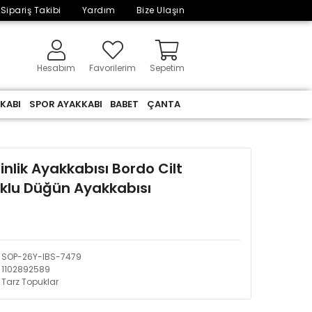
Sipariş Takibi
Yardım
Bize Ulaşın
Hesabım
Favorilerim
Sepetim
KABI
SPOR AYAKKABI
BABET
ÇANTA
nlik Ayakkabısı Bordo Cilt
klu Düğün Ayakkabısı
SOP-26Y-IBS-7479
1102892589
Tarz Topuklar