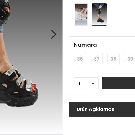
Numara
36
37
38
39
Ürün Açıklaması