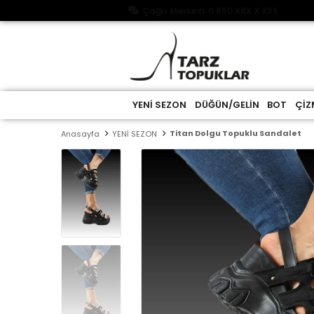
Çağrı Merkezi: 0 850 XXX X XXX
YENİ SEZON
DÜĞÜN/GELİN
BOT
ÇİZ
Titan Dolgu Topuklu Sandalet
Anasayfa
YENİ SEZON