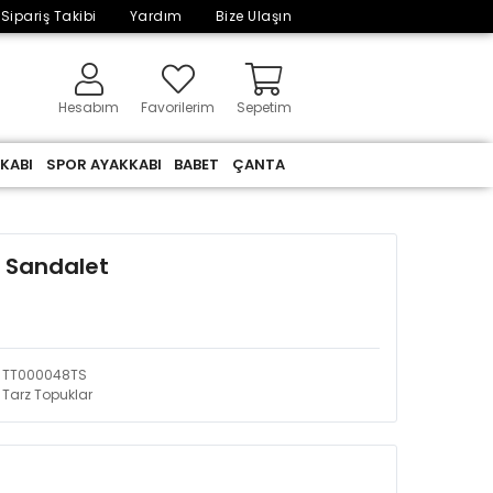
Sipariş Takibi
Yardım
Bize Ulaşın
Hesabım
Favorilerim
Sepetim
KABI
SPOR AYAKKABI
BABET
ÇANTA
u Sandalet
TT000048TS
Tarz Topuklar