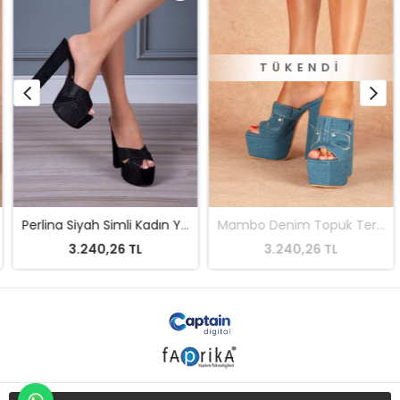
TÜKENDI
Perlina Siyah Simli Kadın Yüksek Topuklu Ayakkabı
Mambo Denim Topuk Terlik
3.240,26 TL
3.240,26 TL