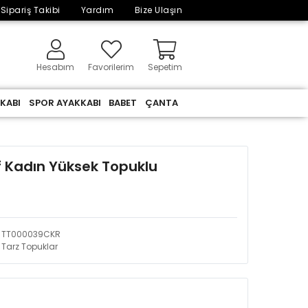
Sipariş Takibi
Yardım
Bize Ulaşın
Hesabım
Favorilerim
Sepetim
KABI
SPOR AYAKKABI
BABET
ÇANTA
f Kadın Yüksek Topuklu
TT000039CKR
Tarz Topuklar