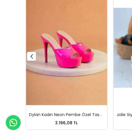
Lulu Beyaz Kadın Yüksek Topuklu Ayakkabı
Dylan Kadın Neon Pembe Özel Tasarım İnce Topuklu Terlik
3.196,08 TL