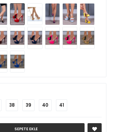
38
39
40
41
SEPETE EKLE