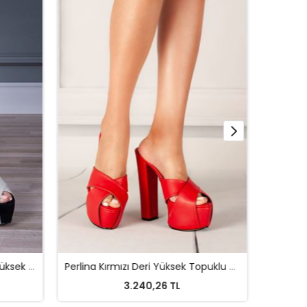
Perlina Siyah Gri Simli Kadın Yüksek Topuklu Ayakkabı
Perlina Kırmızı Deri Yüksek Topuklu Kadın Terlik
3.240,26 TL