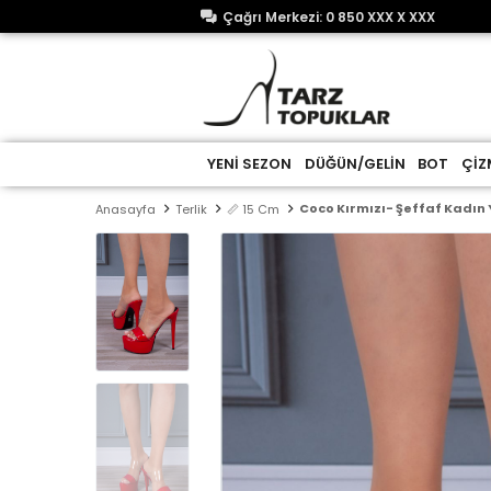
Çağrı Merkezi: 0 850 XXX X XXX
YENİ SEZON
DÜĞÜN/GELİN
BOT
ÇİZ
Coco Kırmızı- Şeffaf Kadın
Anasayfa
Terlik
📏 15 Cm