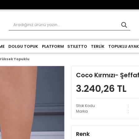
ME
DOLGU TOPUK
PLATFORM
STILETTO
TERLİK
TOPUKLU AYAK
 Yüksek Topuklu
Coco Kırmızı- Şeffa
3.240,26 TL
Stok Kodu
Marka
Renk