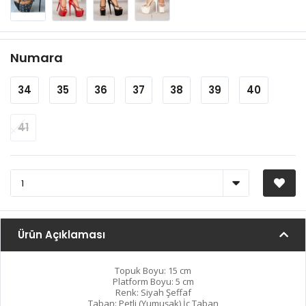
Numara
34
35
36
37
38
39
40
41
Ürün Açıklaması
Topuk Boyu: 15 cm
Platform Boyu: 5 cm
Renk: Siyah Şeffaf
Taban: Petli (Yumuşak) İç Taban