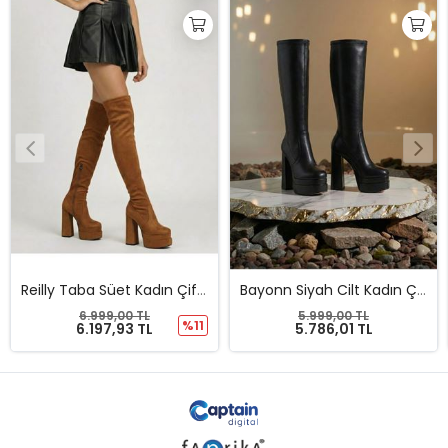
Reilly Taba Süet Kadın Çift Platform Yüksek Topuklu Diz Üstü Streç Çizme
Bayonn Siyah Cilt Kadın Çift Platform Yüksek Topuklu Çizme
6.999,00 TL
5.999,00 TL
%11
6.197,93 TL
5.786,01 TL