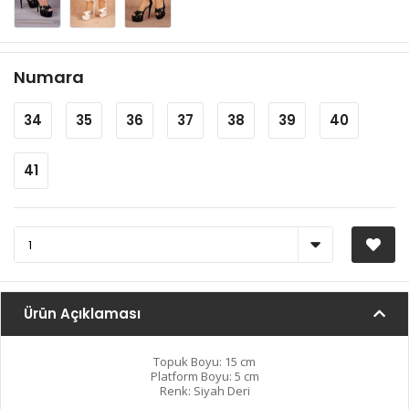
Numara
34
35
36
37
38
39
40
41
Ürün Açıklaması
Topuk Boyu: 15 cm
Platform Boyu: 5 cm
Renk: Siyah Deri